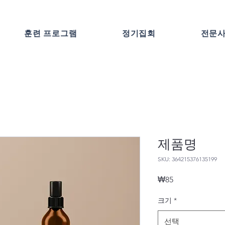
훈련 프로그램
정기집회
전문
제품명
SKU: 364215376135199
가
₩85
격
크기
*
선택