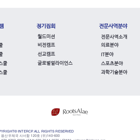
램
정기집회
​전문사역분야
월드미션
전문사역소개
비전캠프
의료분야
쿨
선교캠프
쿨
IT분야
글로벌얼라이언스
스쿨
스포츠분야
과학기술분야
스쿨
YRIGHT© INTERCP. ALL RIGHTS RESERVED
 용산우체국 사서함 120호 (우)140-600