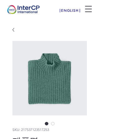
|ENGLISH|
SKU: 217537123517253