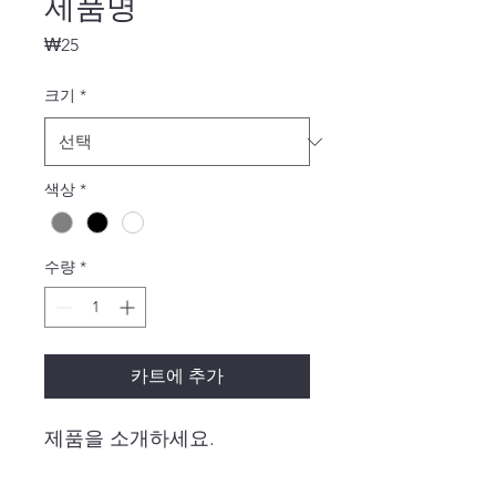
제품명
가
₩25
격
크기
*
색상
*
수량
*
카트에 추가
제품을 소개하세요.  