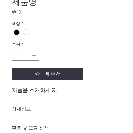
제품명
가
₩10
격
색상
*
수량
*
카트에 추가
제품을 소개하세요.  
상세정보
제품의 세부 사항들을 입력하세요. 제
환불 및 교환 정책
품의 크기, 재질, 관리방법 등 친절하고