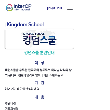
|ENGLISH|
Kingdom School
킹덤스쿨 훈련안내
대 상
비전스쿨을 수료한 한국교회 성도로서 하나님 나라의 왕
의 군대로, 킹덤패밀리로 일어나기를
소망하는 자
기 간
매년 2회 봄,가을 총4회 운영
내 용
킹덤비전
거룩과성결