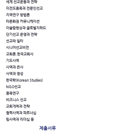
세계 선교운동과 전략
미전도종족과 전문인선교
지역연구 방법론
타문화권 커뮤니케이션
이슬람현상과 글로벌지하드
단기선교 운영과 전략
선교와 일터
시니어선교비전
교회론.한국교회사
기도사역
사역과 은사
사역과 영성
한국학(Korean Studies)
NGO선교
종족연구
비즈니스 선교
교회개척과 전략
협력사역과 파트너십
팀사역과 리더십 등
제출서류