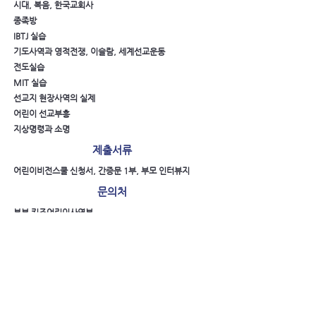
시대, 복음, 한국교회사
종족방
IBTJ 실습
기도사역과 영적전쟁, 이슬람, 세계선교운동
전도실습
MIT 실습
선교지 현장사역의 실제
어린이 선교부흥
지상명령과 소명
제출서류
어린이비전스쿨 신청서, 간증문 1부, 부모 인터뷰지
문의처
본부 키즈어린이사역부