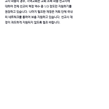
교사 파송의 경우, 지역교회는 교회 소속 파송 선교사에
대하여 전체 선교비 책정 액수 중 1/3 정도만 지원하기를
권장하고 있습니다. 나머지 필요한 재정은 저희 단체 국내
외 네트워크를 통하여 보충 지원하고 있습니다. 선교사 재
정이 과도하게 지원되지 않도록 협조 바랍니다.
8. 기타 문의 사항이나 권면하시거나 지적하실 사항은 기
획부 팀장이나 본부 담당선교사에게 연락 주시면 감사하
겠습니다.
인터콥선교회
COPYRIGHT© INTERCP. ALL RIGHTS RESERVED
서울 용산우체국 사서함 120호 (우)140-600
TEL: 070-8787-8800 / FAX: 070-7614-3976 / EMAIL :
intercp@intercp.org