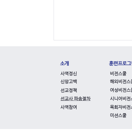
소개
훈련프로그
​사역정신
비전스쿨
신앙고백
해외비전스
여성비전스
선교정책
법원, 인터콥 코로나 방역 위
선교사 파송절차
시니어비전
반 최종 무죄 선고
사역참여
목회자비전
미션스쿨