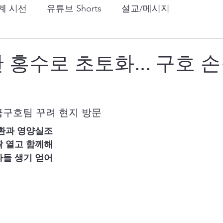
계 시선
유튜브 Shorts
설교/메시지
 홍수로 초토화... 구호 손
급구호팀 꾸려 현지 방문
질환과 영양실조
짝 열고 함께해
자들 생기 얻어