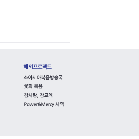
해외프로젝트
소아시아복음방송국
꽃과 복음
참사랑, 참교육
총 총무협의회 제23-3차
Power&Mercy 사역
회 열방센터에서 개최