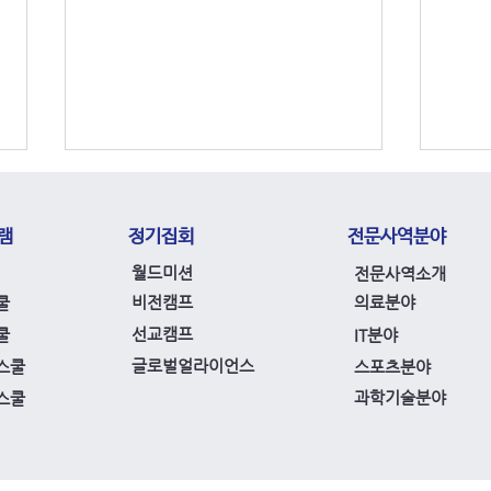
램
정기집회
​전문사역분야
월드미션
전문사역소개
비전캠프
의료분야
쿨
선교캠프
쿨
IT분야
제17차 목회자선교컨퍼런스
한기
글로벌얼라이언스
스쿨
스포츠분야
상주 열방센터에서 개최
월례
과학기술분야
스쿨