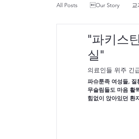
All Posts
Our Story
교
"파키스탄
실"
의료인들 위주 긴
파슈툰족 여성들, 
무슬림들도 마음 활
힘없이 앉아있던 환