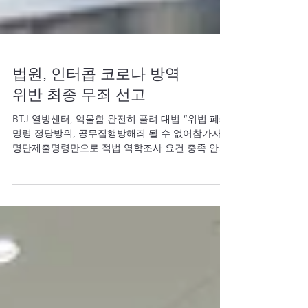
법원, 인터콥 코로나 방역
위반 최종 무죄 선고
BTJ 열방센터, 억울함 완전히 풀려 대법 “위법 폐쇄
명령 정당방위, 공무집행방해죄 될 수 없어참가자
명단제출명령만으로 적법 역학조사 요건 충족 안
돼” 법원이 코로나 당시 인터콥선교회(본부장 최바
울)에 대한 ‘마녀사냥’이 근거 없었음을...